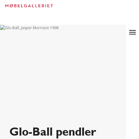
Ned
Tog
til
nav
innholdet
Glo-Ball pendler