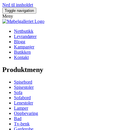
Ned til innholdet
Toggle navigation
Meny
Nettbutikk
Levrandører
Blogg
Kampanjer
Butikken
Kontakt
Produktmeny
Spisebord
Spisestoler
Sofa
Sofabord
Lenestoler
Lamper
Oppbevaring
Bad
Tv-benk
Garderobe