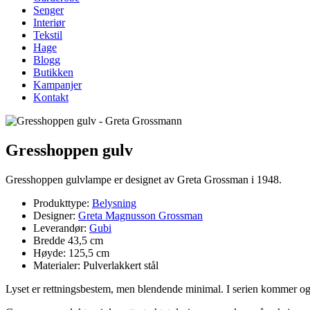
Senger
Interiør
Tekstil
Hage
Blogg
Butikken
Kampanjer
Kontakt
Gresshoppen gulv
Gresshoppen gulvlampe er designet av Greta Grossman i 1948.
Produkttype:
Belysning
Designer:
Greta Magnusson Grossman
Leverandør:
Gubi
Bredde 43,5 cm
Høyde: 125,5 cm
Materialer: Pulverlakkert stål
Lyset er rettningsbestem, men blendende minimal. I serien kommer o