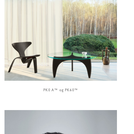
PK0 A™ og PK60™