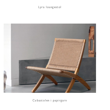
Lyra loungestol
Cubastolen i papirgarn