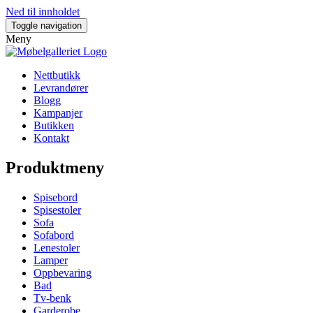
Ned til innholdet
Toggle navigation
Meny
Nettbutikk
Levrandører
Blogg
Kampanjer
Butikken
Kontakt
Produktmeny
Spisebord
Spisestoler
Sofa
Sofabord
Lenestoler
Lamper
Oppbevaring
Bad
Tv-benk
Garderobe