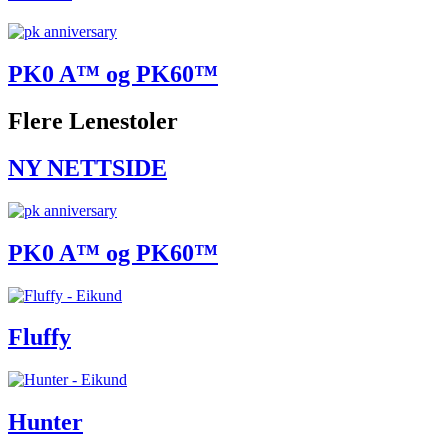
PK0 A™ og PK60™
Flere Lenestoler
NY NETTSIDE
PK0 A™ og PK60™
Fluffy
Hunter