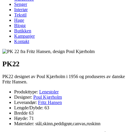
Senger
Interiør
Tekstil
Hage
Blogg
Butikken
Kampanjer
Kontakt
PK22
PK22 designet av Poul Kjærholm i 1956 og produseres av danske
Fritz Hansen.
Produkttype:
Lenestoler
Designer:
Poul Kjærholm
Leverandør:
Fritz Hansen
Lengde/Dybde: 63
Bredde 63
Høyde: 71
Materialer: stål,skinn,peddigrør,canvas,ruskinn