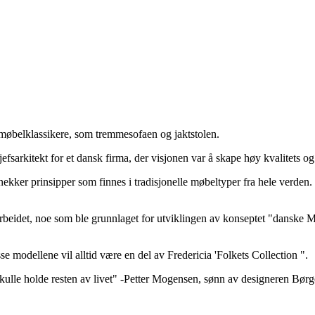
øbelklassikere, som tremmesofaen og jaktstolen.
fsarkitekt for et dansk firma, der visjonen var å skape høy kvalitets o
ekker prinsipper som finnes i tradisjonelle møbeltyper fra hele verden.
arbeidet, noe som ble grunnlaget for utviklingen av konseptet "danske M
se modellene vil alltid være en del av Fredericia 'Folkets Collection ".
kulle holde resten av livet" -Petter Mogensen, sønn av designeren Børg