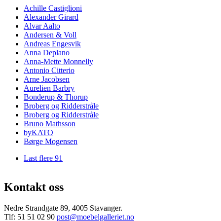
Achille Castiglioni
Alexander Girard
Alvar Aalto
Andersen & Voll
Andreas Engesvik
Anna Deplano
Anna-Mette Monnelly
Antonio Citterio
Arne Jacobsen
Aurelien Barbry
Bonderup & Thorup
Broberg og Ridderstråle
Broberg og Ridderstråle
Bruno Mathsson
byKATO
Børge Mogensen
Last flere 91
Kontakt oss
Nedre Strandgate 89, 4005 Stavanger.
Tlf: 51 51 02 90
post@moebelgalleriet.no