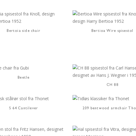
Bertoia side chair
Bertioa Wire spisestol
Beetle
CH 88
S 64 Cantilever
209 bentwood armchair Tho