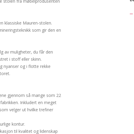
te stolen fra møbelprodusenten
D
en klassiske Mauren-stolen.
amineringsteknikk som gir den en
lg av muligheter, du får den
ret i stoff eller skinn.
og nyanser og i flotte rekke
oret.
tolene gjennom så mange som 22
 fabrikken. Inkludert en meget
om velger ut hvilke trefiner
urlige kontur.
jon til kvalitet og lidenskap