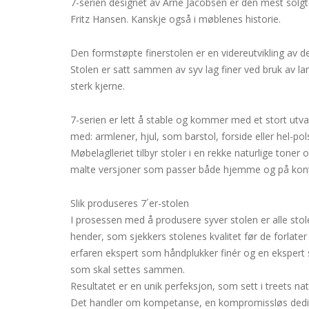
7-serien designet av Arne Jacobsen er den mest solg
Fritz Hansen. Kanskje også i møblenes historie.
Den formstøpte finerstolen er en videreutvikling av d
Stolen er satt sammen av syv lag finer ved bruk av l
sterk kjerne.
7-serien er lett å stable og kommer med et stort utva
med: armlener, hjul, som barstol, forside eller hel-polst
Møbelaglleriet tilbyr stoler i en rekke naturlige toner 
malte versjoner som passer både hjemme og på kont
Slik produseres 7´er-stolen
I prosessen med å produsere syver stolen er alle s
hender, som sjekkers stolenes kvalitet før de forlater
erfaren ekspert som håndplukker finér og en ekspert s
som skal settes sammen.
Resultatet er en unik perfeksjon, som sett i treets nat
Det handler om kompetanse, en kompromissløs dedikas